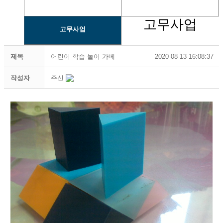
금형사업
가공사업
고무사업
고무사업
제목
어린이 학습 놀이 가베
2020-08-13 16:08:37
작성자
주신