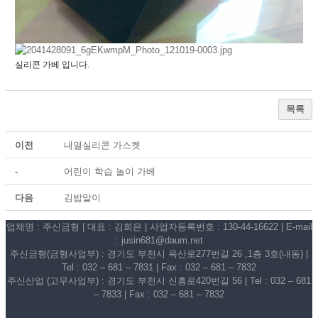
실리콘 가베 입니다.
목록
이전
내열실리콘 가스켓
-
어린이 학습 놀이 가베
다음
김밥말이
업체명 : 주신금형 | 대표 : 김희은 | 사업자등록번호 : 130-44-16622 | E-mail
: jusin681@daum.net
주신금형(금형사업부) : 경기도 부천시 옥산로277번길 26 ,1층 3호(내동) |
Tel : 032 – 681 – 7831 | Fax : 032 – 681 – 7832
주신산업 (고무사업부) : 경기도 부천시 신흥로420번길 56 | Tel : 032 – 681
– 7833 | Fax : 032 – 681 – 7832