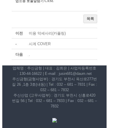
업소용 호출알람기 CASE
목록
이전
미용 악세사리(카플링)
-
시계 COVER
다음
.
업체명 : 주신금형 | 대표 : 김희은 | 사업자등록번호
: 130-44-16622 | E-mail : jusin681@daum.net
주신금형(금형사업부) : 경기도 부천시 옥산로277번
길 26 ,1층 3호(내동) | Tel : 032 – 681 – 7831 | Fax :
032 – 681 – 7832
주신산업 (고무사업부) : 경기도 부천시 신흥로420
번길 56 | Tel : 032 – 681 – 7833 | Fax : 032 – 681 –
7832