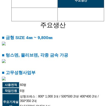
주요생산
주요설비
거래처 현황
설비내용
주요생산
■ 금형 SIZE 4㎜ ~ 9,800㎜
■ 텅스덴, 몰리브덴, 각종 금속 가공
■ 고무성형사업부
사용면적
60평
작업인원
6명
성형프레스 : 800* 1,000 1대 / 500*500 2대/ 400*400 2대 /
350*350 2대
주요기계설