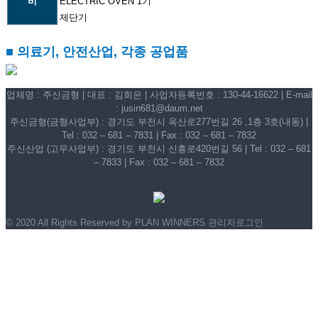
비
ELECTRIC OVEN 1기
제단기
■ 의료기, 안전산업, 각종 공업품
업체명 : 주신금형 | 대표 : 김희은 | 사업자등록번호 : 130-44-16622 | E-mail
: jusin681@daum.net
주신금형(금형사업부) : 경기도 부천시 옥산로277번길 26 ,1층 3호(내동) |
Tel : 032 – 681 – 7831 | Fax : 032 – 681 – 7832
주신산업 (고무사업부) : 경기도 부천시 신흥로420번길 56 | Tel : 032 – 681
– 7833 | Fax : 032 – 681 – 7832
© 2020 All Rights Reserved by PLAN WINNERS
관리자로그인
회사소개
인사말
회사개요
경영이념
조직도
오시는길